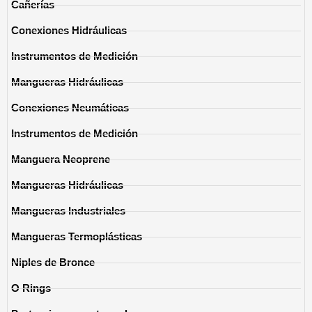
Cañerías
Conexiones Hidráulicas
Instrumentos de Medición
Mangueras Hidráulicas
Conexiones Neumáticas
Instrumentos de Medición
Manguera Neoprene
Mangueras Hidráulicas
Mangueras Industriales
Mangueras Termoplásticas
Niples de Bronce
O Rings